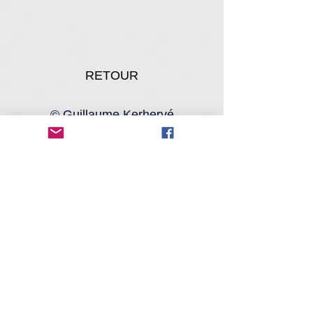
RETOUR
© Guillaume Kerhervé
photographe/vidéaste - tous droits
réservés 2025
guillaume.kerherve@gmail.com
-
06 37 04 50 43
SIREN : 797 739 372
28 Boulevard Benoni Goullin,
44200 Nantes